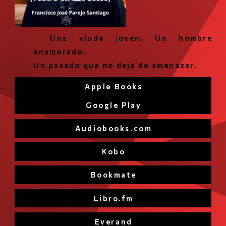
Una viuda joven. Un hombre
enamorado.
Un pasado que no deja de amenazar.
Apple Books
Google Play
Audiobooks.com
Kobo
Bookmate
Libro.fm
Everand